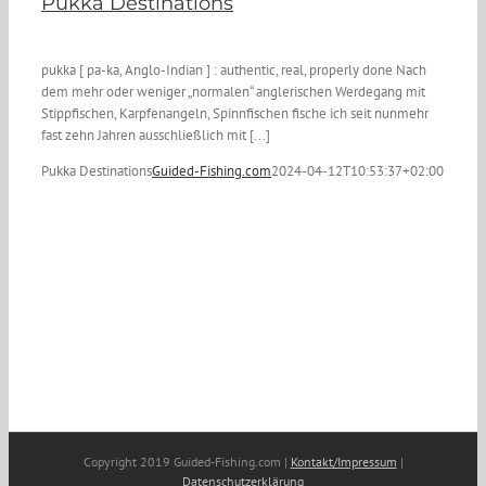
Pukka Destinations
pukka [ pa-ka, Anglo-Indian ] : authentic, real, properly done Nach
dem mehr oder weniger „normalen“ anglerischen Werdegang mit
Stippfischen, Karpfenangeln, Spinnfischen fische ich seit nunmehr
fast zehn Jahren ausschließlich mit [...]
Pukka Destinations
Guided-Fishing.com
2024-04-12T10:53:37+02:00
Copyright 2019 Guided-Fishing.com |
Kontakt/Impressum
|
Datenschutzerklärung