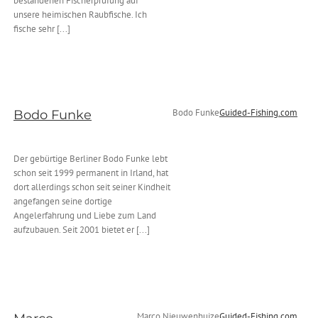
bestandenen Fischerprüfung auf
unsere heimischen Raubfische. Ich
fische sehr [...]
Bodo Funke
Guided-Fishing.com
Bodo Funke
Der gebürtige Berliner Bodo Funke lebt
schon seit 1999 permanent in Irland, hat
dort allerdings schon seit seiner Kindheit
angefangen seine dortige
Angelerfahrung und Liebe zum Land
aufzubauen. Seit 2001 bietet er [...]
Marco Nieuwenhuize
Guided-Fishing.com