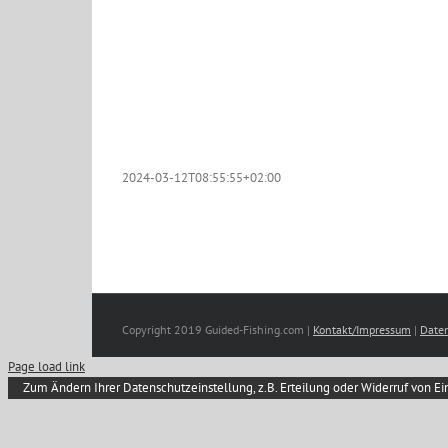
2024-03-12T08:55:55+02:00
Copyright 2019 Guided-Fishing.com |
Kontakt/Impressum
|
Daten
Page load link
Zum Ändern Ihrer Datenschutzeinstellung, z.B. Erteilung oder Widerruf von Ein