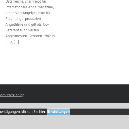
Österreichs. Er schreibt für
internationale Angelmagazine,
organisiert Angelprojekte für
Flüchtlinge, produziert
Angelfilme und gilt als Top-
Referent auf diversen
Angelmessen. Geboren 1982 in
Linz, [...]
schutzerklärung
willigungen, klicken Sie hier:
Einstellungen